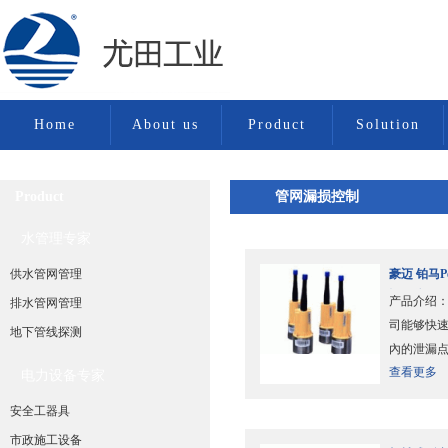
Home
About us
Product
Solution
Product
管网漏损控制
水管理专家
水管理专家
供水管网管理
豪迈 铂马P
记录仪..
产品介绍： 
排水管网管理
司能够快
供水管网管理
地下管线探测
內的泄漏
查看更多
统所在地
电力设备专家
断的监测。
管网漏损控制
安全工器具
市政施工设备