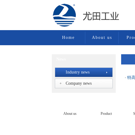
Home
About us
Pro
News
Industry news
特高
・
Industry news
Company news
About us
Product
S