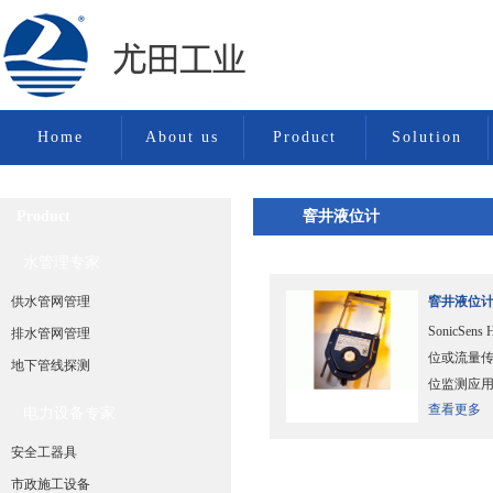
Home
About us
Product
Solution
Product
窨井液位计
水管理专家
水管理专家
供水管网管理
窨井液位计 S
SonicS
排水管网管理
位或流量
排水管网管理
地下管线探测
位监测应
查看更多
特点，使
电力设备专家
寿命长达5
窨井液位计
安全工器具
市政施工设备